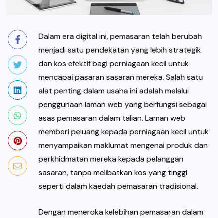
Dalam era digital ini, pemasaran telah berubah
menjadi satu pendekatan yang lebih strategik
dan kos efektif bagi perniagaan kecil untuk
mencapai pasaran sasaran mereka. Salah satu
alat penting dalam usaha ini adalah melalui
penggunaan laman web yang berfungsi sebagai
asas pemasaran dalam talian. Laman web
memberi peluang kepada perniagaan kecil untuk
menyampaikan maklumat mengenai produk dan
perkhidmatan mereka kepada pelanggan
sasaran, tanpa melibatkan kos yang tinggi
seperti dalam kaedah pemasaran tradisional.
Dengan meneroka kelebihan pemasaran dalam