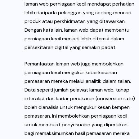
laman web perniagaan kecil mendapat perhatian
lebih daripada pelanggan yang sedang mencari
produk atau perkhidmatan yang ditawarkan.
Dengan kata lain, laman web dapat membantu
perniagaan kecil menjadi lebih ditemui dalam
persekitaran digital yang semakin padat.
Pemanfaatan laman web juga membolehkan
perniagaan kecil mengukur keberkesanan
pemasaran mereka melalui analitik dalam talian.
Data seperti jumlah pelawat laman web, tahap
interaksi, dan kadar penukaran (conversion rate)
boleh dianalisis untuk mengukur kesan kempen
pemasaran. Ini membolehkan perniagaan kecil
untuk membuat penyesuaian yang diperlukan
bagi memaksimumkan hasil pemasaran mereka.