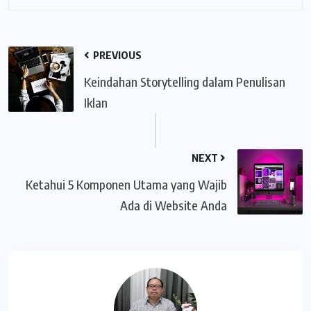
PREVIOUS
Keindahan Storytelling dalam Penulisan
Iklan
NEXT
Ketahui 5 Komponen Utama yang Wajib
Ada di Website Anda