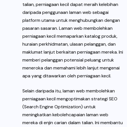
talian, perniagaan kecil dapat meraih kelebihan
daripada penggunaan laman web sebagai
platform utama untuk menghubungkan dengan
pasaran sasaran. Laman web membolehkan
perniagaan kecil memaparkan katalog produk,
huraian perkhidmatan, ulasan pelanggan, dan
maklumat lanjut berkaitan perniagaan mereka. Ini
memberi pelanggan potensial peluang untuk
meneroka dan memahami lebih lanjut mengenai
apa yang ditawarkan oleh perniagaan kecil.
Selain daripada itu, laman web membolehkan
perniagaan kecil mengoptimakan strategi SEO
(Search Engine Optimization) untuk
meningkatkan kebolehcapaian laman web
mereka di enjin carian dalam talian. Ini membantu