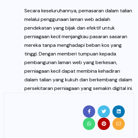
Secara keseluruhannya, pemasaran dalam talian
melalui penggunaan laman web adalah
pendekatan yang bijak dan efektif untuk
perniagaan kecil menjangkau pasaran sasaran
mereka tanpa menghadapi beban kos yang
tinggi. Dengan memberi tumpuan kepada
pembangunan laman web yang berkesan,
perniagaan kecil dapat membina kehadiran
dalam talian yang kukuh dan berkembang dalam
persekitaran perniagaan yang semakin digital ini.