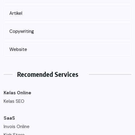
Artikel
Copywriting
Website
Recomended Services
Kelas Online
Kelas SEO
SaaS
Invois Online